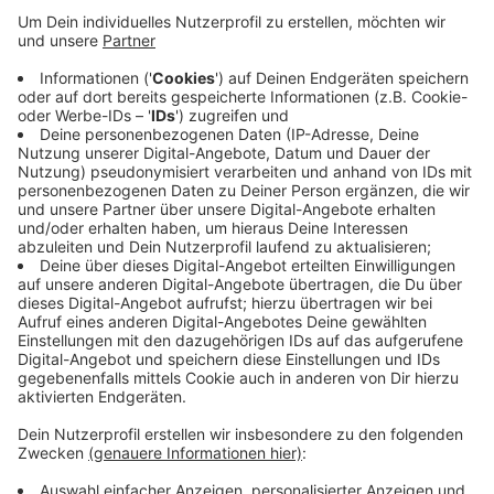
Anzeige
Die Staatsanwaltschaft wirft dem Mann vor, sich in
den vergangenen beiden Jahren in insgesamt sieben
Fällen an einem heute zehn Jahre alten Mädchen
vergangen zu haben. Der Angeklagte soll mit den
Eltern und Großeltern des Mädchens bekannt
gewesen sein. Die Missbrauchsfälle sollen sowohl auf
einem Campingplatz in Grefrath als auch im Wohnhaus
der Eltern stattgefunden haben.
Anzeige