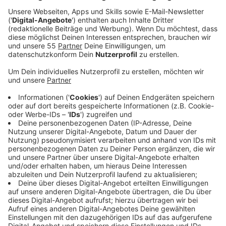
Homeoffice doch mehr als genügend gemeinsame
Zeit daheim. Unter einem Dach hat man gearbeitet,
gelernt, gestritten und sich meist auch wieder
vertragen... Der Wunsch nach mehr Zeit mit der
Familie ist aber nicht weniger geworden, ganz im
Gegenteil. Das bestätigt auch die Krefelder
Pädagogin Ursula Hakes. Besonders die Jüngsten
vermissen eine qualitativ hochwertigere Zeit mit
ihren Eltern und Geschwistern.
Veröffentlicht:
Montag, 14.02.2022 13:40
Anzeige
Ursula Hakes ist vierfache Mutter, Sozialpädagogin
und Teamleiterin in der offenen Kinder- und