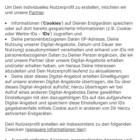
Für die Krefelder steht ein Auswärtsspiel beim TSV
Meerbusch an. Die Gastgeber befinden sich aktuell
tief im Tabellenkeller. Anstoß ist am Sonntag (21.04.)
um 16 Uhr. Im Saison-Endspurt der 3. Handball-Liga
kann die HSG Krefeld Niederrhein einen weiteren
Schritt Richtung Aufstiegsrunde gehen. Am
Samstagabend (20.04.) treten die Krefelder auswärts
beim TV Gelnhausen in Hessen an. Das Hinspiel
gewann die HSG knapp mit 30:29. Anwurf ist um 19:30
Uhr.
Anzeige