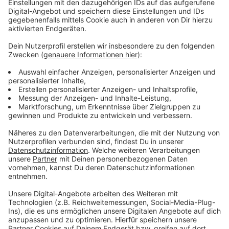
Wichtiger Meilenstein für den Verein
Anzeige
Vereinsführung und Insolvenzverwalter sprechen von
einem entscheidenden Schritt. Sie betonen auch die
Unterstützung von Fans, Sponsoren und Gläubigern,
ohne die dieser Schritt nicht möglich gewesen wäre.
Anzeige
Schwierige Zeit liegt hinter dem Club
Anzeige
Der KFC hatte sich seit dem vergangenen Jahr in
einem Insolvenzverfahren befunden – unter anderem