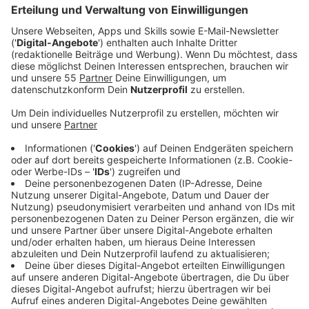
Beim KFC Uerdingen gibt es gute Nachrichten: Das
Insolvenzverfahren wird aufgehoben. Das hat das
Amtsgericht Krefeld dem Verein mitgeteilt.
Anzeige
Neustart ohne Altlasten
Anzeige
Mit der Aufhebung gilt der Verein nach eigenen
Angaben wieder als wirtschaftlich stabil aufgestellt.
Damit kann der KFC ohne Altlasten in die Zukunft
starten.
Anzeige