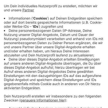
Anzeige
Der FC Bürderich konnte das Spiel mit 1 zu 0 für sich
entscheiden. Am Aufstieg der Krefelder in die
Regionalliga ändert das aber nichts mehr. Ganz im
Gegenteil zur HSG Krefeld Niederrhein: Für die
Handballer ist die Aufstiegsrunde in die zweite
Bundesliga beendet. Die HSG hat knapp mit 30 zu 32 in
Konstanz verloren. Laut der HSG haben in beiden
Spielen am Ende Kleinigkeiten zum Sieg gefehlt. Jetzt
steht eine weitere Saison in der dritten Liga an.
Anzeige