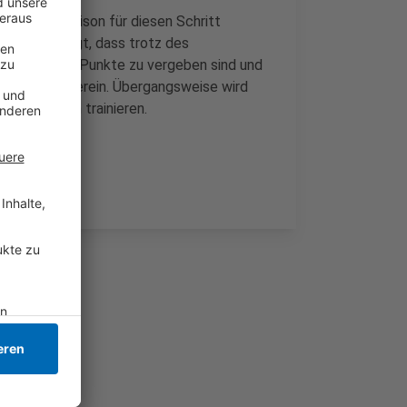
isherigen Saison für diesen Schritt
rhin überzeugt, dass trotz des
Saison genug Punkte zu vergeben sind und
ißt es vom Verein. Übergangsweise wird
Oberligisten trainieren.