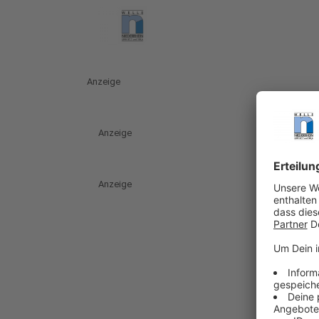
Anzeige
Anzeige
Anzeige