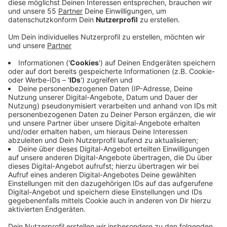
Anzeige
Der Spielplan für die Oberliga-Saison des KFC
Uerdingen steht fest. Die Mannschaft startet am 16.
August mit einem Heimspiel in der Grotenburg. Gegner
sind die Sportfreunde Baumberg, und der Anstoß
erfolgt am Samstagabend um 18 Uhr.
Bereits eine Woche später, am 24. August, steht das
erste Auswärtsspiel an. Der KFC tritt dann beim SV
Sonsbeck an.
Vor dem Ligastart wartet jedoch noch die erste Runde
des Niederrheinpokals. Am 10. August reist der KFC
nach Remscheid, um gegen den SSV Bergisch Born
anzutreten.