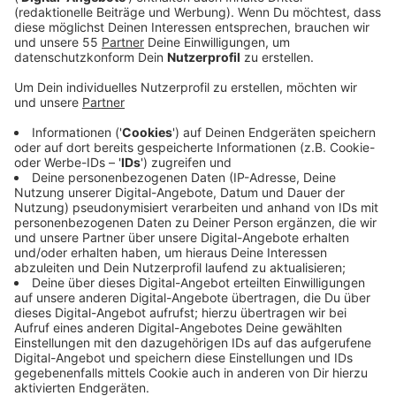
Der Verwaltungsrat des KFC Uerdingen plant, den
Vorsitzenden Thomas Platzer abzuberufen. Dafür hat
der Verein eine außerordentliche
Mitgliederversammlung einberufen. Laut dem KFC hat
der Verwaltungsrat den Vorsitzenden mehrfach
gebeten, ein Konzept vorzulegen, wie die Probleme im
Verein angegangen werden sollen - vor allem in
finanzieller Hinsicht. Das sei bisher nicht
zufriedenstellend passiert, heißt es. Darunter leide das
Vertrauen in Platzer - der Verwaltungsrat will
deswegen mit den Mitgliedern über Platzers Zukunft
abstimmen.
Anzeige
Finanzielle Probleme und fehlendes Konzept