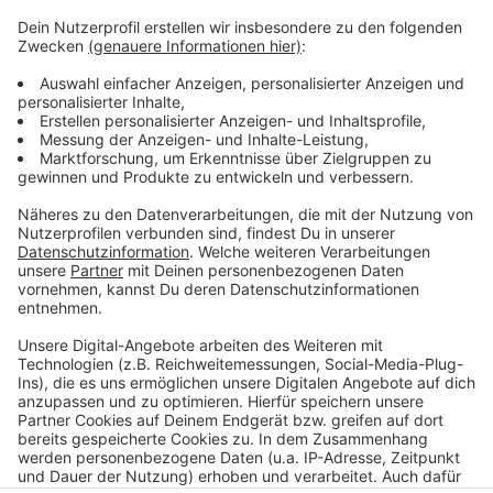
Anzeige
Der Verwaltungsrat des KFC Uerdingen hat den
Vorsitzenden Thomas Platzer demnach mehrfach
aufgefordert, ein Konzept zur Lösung der finanziellen
Probleme des Vereins vorzulegen. Bisher sei dies
jedoch nicht zufriedenstellend geschehen, was das
Vertrauen in Platzer endgültig erschüttert hat.
Anzeige
Anzeige