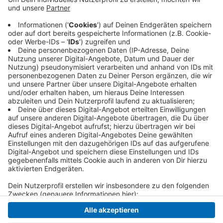
Gespielt wurde Sonntagnachmittag (10.08.2025) in der
Krefelder Grotenburg. Am Freitag (15.08.2025) geht's
für den KFC auch direkt weiter - im ersten Spiel in der
Oberliga. Da trifft er zuhause auf die Sportfreunde
Baumberg. Anstoß ist um 19:30 Uhr.
Anzeige
Anzeige
Anzeige