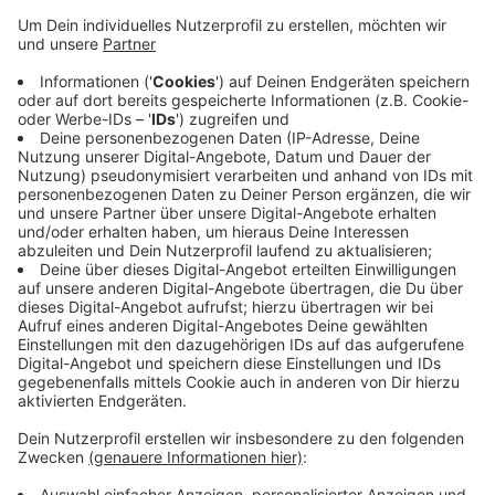
Anzeige
Damit wird der KFC voraussichtlich Ende Januar das
Insolvenzverfahren verlassen können. Dank eines
Schuldenschnitts wäre der Club dann seine finanziellen
Altlasten los. Der Regionalligist kann dadurch seinen
Spielbetrieb uneingeschränkt fortsetzen. Man sei auf
dem richtigen Weg - und möchte jetzt die Chance
nutzen, schuldenfrei den KFC nachhaltig aufzubauen,
heißt es von den Uerdingern.
Anzeige