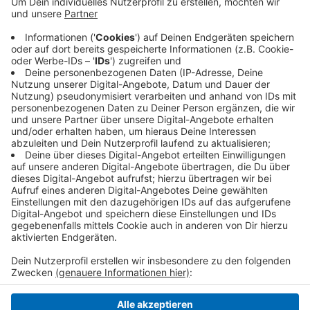
letzte Duell gegen die Mannschaft aus Düsseldorf
im November konnte der KEV mit einem 6:3 für sich
entscheiden.
Erstes Bully heute Abend in Düsseldorf ist um
18:30 Uhr.
Veröffentlicht:
Dienstag, 18.01.2022 16:36
Anzeige
Anzeige
Anzeige