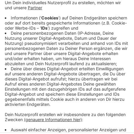
Tyanulin. Gleichzeitig ist der Verein nach eigenen
Angaben in guten Gesprächen mit den
verbleibenden Spielern, deren Verträge auslaufen.
Außerdem gebe es Kontakt zu Topspielern aus der
DEL und internationalen Ligen. Bereits während der
Hauptrunde hatten zwei Stürmer den KEV vorzeitig
verlassen.
Veröffentlicht:
Donnerstag, 29.04.2021 05:20
Anzeige
Anzeige