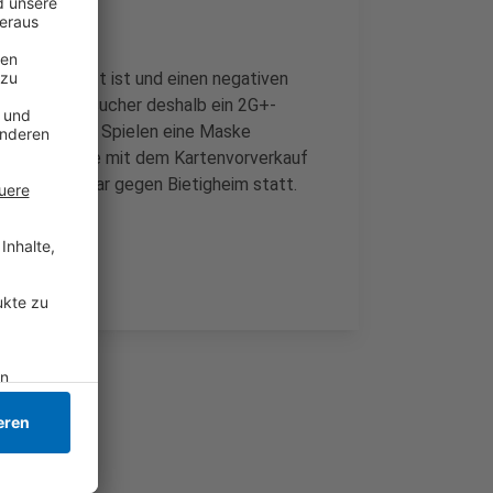
eifach geimpft ist und einen negativen
erhalten Besucher deshalb ein 2G+-
und nach den Spielen eine Maske
efeld Pinguine mit dem Kartenvorverkauf
am 23. Februar gegen Bietigheim statt.