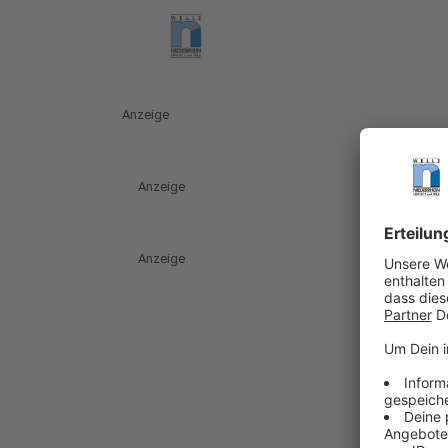
Anzeige
Anzeige
Anzeige