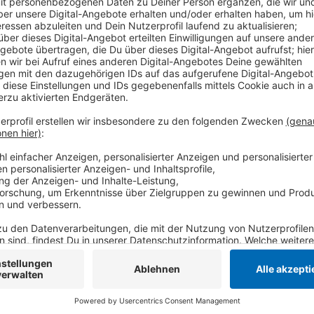
Anzeige
Rein darf aber nur, wer geboostert ist - oder wer zw
Corona-Test vorweisen kann. Vor dem Haupteingang 
Bändchen. Außerdem muss in der Halle vor, während 
getragen werden. Ab Montag (14.02.) starten die Kr
für die anstehenden Heimspiele. Das nächste findet 
Anzeige