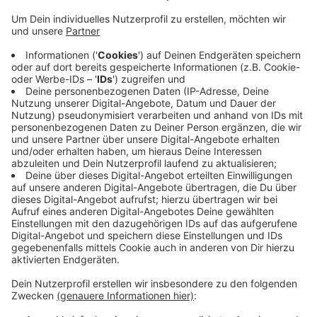
Veröffentlicht:
Montag, 10.01.2022 18:51
Anzeige
Neben der kompletten Mannschaft haben sich
deshalb auch die Mitarbeiter aus der Geschäftsstelle
testen lassen. Bis die Ergebnisse der PCR-Tests
vorliegen, bleiben alle Spieler und Mitarbeiter in
Quarantäne, so die Krefeld Pinguine. Das kommende
Spiel gegen die Kölner Haie am Freitag (14.01.) soll
Stand jetzt stattfinden.
Anzeige