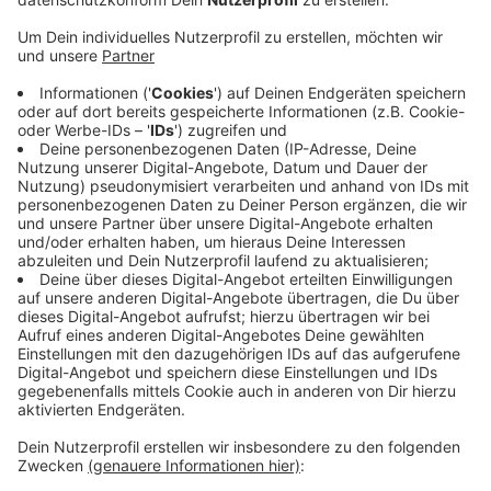
Anzeige
Hinter der KRB stecken mehrere Unternehmer aus der
Stadt: unter anderem Friedrich Berlemann von den
Zoofreunden. Ihr Ziel: Den KEV wieder stark zu machen
und den Eishockeysport in Krefeld generell nachhaltig
zu stärken. Sowohl im Profi-, als auch im
Nachwuchsbereich. Der Weg, den die neue Führung der
Krefeld Pinguine eingeschlagen hat, sei der richtige
und man könne sich mit dem identifizieren, heißt es in
einer Pressemitteilung. Darin bezeichnen die
bestehenden Gesellschafter das Engagement der
Krefelder Unternehmer als ein "starkes Signal".
Anzeige