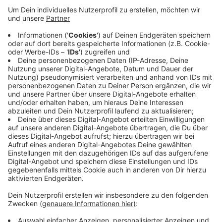
Veröffentlicht:
Dienstag, 31.12.2019 07:24
Anzeige
Seit rund drei Wochen wird unter anderem die
Eurobahn-Werkstatt in Hamm bestreikt. Weil deshalb
die Wartung der Fahrzeuge stockt, sind kürzere Züge
als üblich auf den Strecken. Davon betroffen ist auch
immer wieder der Regionalexpress 13 über Viersen und
Nettetal.
Anzeige