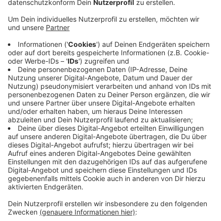
Veröffentlicht:
Mittwoch, 23.03.2022 16:18
Anzeige
Er tippte auf seinem Smartphone herum, als ihn zwei
Polizistinnen anhalten wollten. Der Mann fuhr aber
weiter. Erst an einer Bahnschranke konnten die
Polizistinnen den Kempener ansprechen. Der reagierte
allerdings sehr gereizt. Er schrie herum und beleidigte
die Polizistinnen. Außerdem warf er mit seinem Fahrrad
nach ihnen. Auch auf dem Weg zur Wache beruhigte
sich der 31-Jährige nicht. Neben einem Bußgeld
könnte ihm jetzt auch noch eine Freiheitsstrafe
drohen.
Anzeige