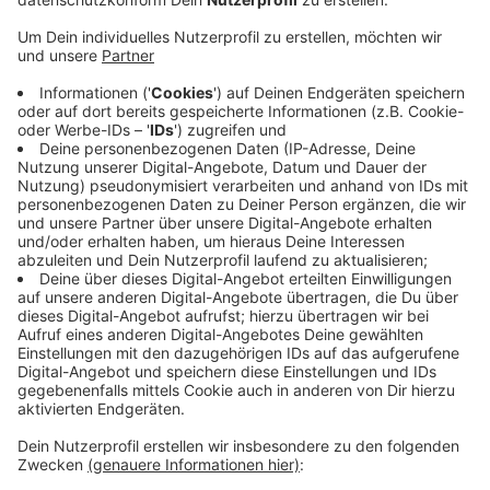
Anzeige
Die neue Kita Bärenstark, die in St. Hubert entsteht,
kann nicht zum neuen Kindergartenjahr eröffnet
werden, teilt die Stadt jetzt mit. Die Eröffnung muss
verschoben werden auf den 1. November, wegen
Materialmangels und coronabedingter
Personalausfälle. Die neue Kita wird als modernerer
und größerer Ersatz für die bisherige Kita Bärenstark
gebaut. Für die Übergangszeit wird der Kita-Betrieb in
der bisherigen Kita Bärenstark aufrechterhalten; es
können aber keine neuen Kinder aufgenommen werden.
Für die Betroffenen will die Stadt Kempen eine
Notbetreuung anbieten.
Anzeige