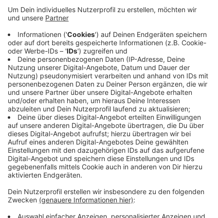
Anzeige
Anwohner, deren Haus in Kempen-Unterweiden steht,
kommen nur über eine Zufahrt auf Tönisvorster Gebiet
zu ihrem Haus. Der Weg ist aber so schlecht, dass sie
einen Umweg fahren müssen. Sie steht in Tönisvorst
nicht auf der Prioritätenliste für den Wege- und
Straßenbau. Nun haben sich beide Städte geeinigt: Die
Fläche, etwa so groß wie zwei Handballfelder, wird
kostenlos an Kempen übertragen.
Anzeige