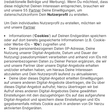
Anzeige
Am Montag (17.06.) wird über ein entsprechendes
Förderprogramm im Umwelt- und Klimaausschuss
gesprochen. Ziel der Förderung sei es, die Mobilität in
der Stadt auszubauen und den Ausbau erneuerbarer
Energien voranzutreiben. Mit dem Lastenrad
unterwegs sein, neu isolierte Fenster oder auch
Wärmepumpen - Möglichkeiten gibt es viele, um zu
Hause etwas für den Klimaschutz zu tun. Die
Zuschüsse fallen aber unterschiedlich aus. Mit 50 bis
1.000 Euro können Eigentümer rechnen. Insgesamt
stehen dafür 50.000 Euro bereit. Ähnliche
Förderprogramme gab es schon in der Vergangenheit -
bei der Förderung gibt es allerdings leichte
Unterschiede. Unter anderem werden
Steckersolaranlagen und Batteriespeicher nicht mehr