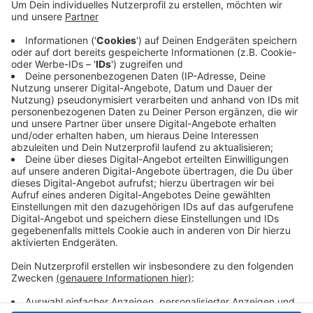
technische Schritte geklärt werden. Eine
Stadtsprecherin hat aber der Westdeutschen
Zeitung gesagt: "Wir hoffen, dass diese bis zum 1.
Januar 2022 abgeschlossen sein werden." Die
klassischen Parkscheinautomaten werden
erhalten bleiben, aber zusätzlich auf den Online-
Service hinweisen.
Veröffentlicht:
Mittwoch, 13.10.2021 05:58
Anzeige
Anzeige