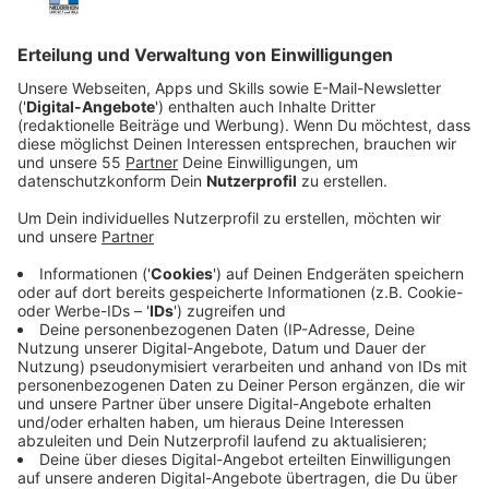
Anzeige
Neue Verkehrsregelung auf der
Kleinbahnstraße
Anzeige
In Kempen gibt es ab heute, dem 21. Mai, einen neuen
Verkehrsengpass. Nach Angaben der Stadt wurde auf
einem Teil der Kleinbahnstraße eine
Einbahnstraßenregelung eingerichtet. Betroffen ist
der Abschnitt zwischen der Kerkender Straße und dem
Kreisverkehr Otto-Schott-Straße. Grund sind
Bauarbeiten im Auftrag der Stadtwerke Kempen. Dort
werden Leitungen verlegt.