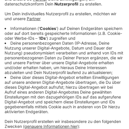
Veröffentlicht:
Freitag, 20.09.2019 04:59
Anzeige
Es geht um Daten von rund 4.600 Kempener Patienten
- zum Beispiel Röntgenaufnahmen, Wirbelsäulenbilder
und Screenings. Ins Internet gelangt sind sie durch
eine ungesicherte Schnittstelle, über die die Daten
zwischen Praxis und zum Beispiel Ärzten oder
Krankenhäusern ausgetauscht werden. Ob die
verfügbaren Daten auch abgerufen wurden, sei bisher
unklar. Die Aufklärung des Falls sei noch nicht ganz
abgeschlossen, hieß es aus Düsseldorf. Unsicher ist
auch, ob die Kempener Praxis mit Konsequenzen
rechnen muss. Sie hatte sich selbst bei der
Datenschutzbeauftragen gemeldet.