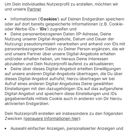
24 Hobbymannschaften spielen auf der Anlage des
VfL Tönisberg. Los geht es um 10 Uhr. Der Eintritt ist
frei. Spenden und Einnahmen von Essen und Trinken
sollen wieder an die Villa Sonnenschein in Krefeld
gehen. Hier können Eltern wohnen, wenn ihre Kinder im
Helios-Klinikum nebenan länger behandelt werden
müssen. Im vergangenen Jahr kamen 22.500 Euro an
Spenden zusammen.
Anzeige
Anzeige