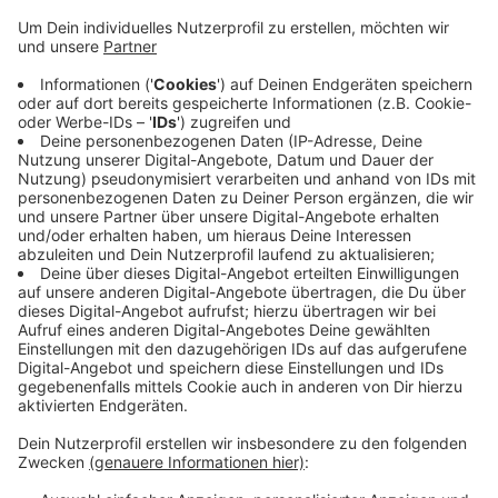
Schulwegen Kinder ansprechen wollten.
Veröffentlicht:
Montag, 09.11.2020 16:37
Anzeige
Ihr Ziel: Die Kinder sollten überzeugt werden, keine
Maske zu tragen. Die Aktion wurde um eine
entsprechende Demo in der Krefelder Innenstadt
vermutet. Die Aktion "Querdenker" setzt sich
deutschlandweit für eine Abschaffung der
Maskenpflicht ein.
Anzeige