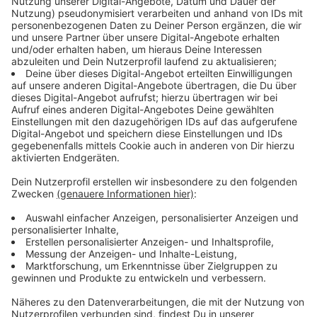
Anzeige
Es ist nicht nur ein Hobby, das Hagedorn und seine
Kollegen lieben. Das Flippern oder Pinballen ist mehr
für sie, denn sie veranstalten vom
11. bis 14. April
die
German Pinball Convention in der NRW-Stadt Gronau.
"Unser oberstes Ziel ist es, die Flipper der
Öffentlichkeit zugänglich zu machen. Wir freuen uns in
diesem Jahr, dass wir mit
Pinball4Fun
diese Aufgabe
gemeinsam stemmen können, wir freuen uns auf
zahlreiche Besucher", sagt Hagedorn. Für dieses
Vorhaben haben sie in Gronau die Bürgerhalle
reserviert.
Anzeige
©
Hagedorn