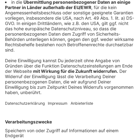
Anzeige
Das ist Flippern
Anzeige
Von den 60ern bis in die 90er Jahre hinein sind
Flipperautomaten fester Bestandteil der
Unterhaltungskultur gewesen. Neben
Vergnügungsstätten hatten auch Gaststätten Flipper
in ihren Räumlichkeiten, doch mit der Zeit wurden sie
mangels Rentabilität zunehmend von Geldspielgeräten
verdrängt. Bei allen Flippern wird eine Metallkugel
zunächst auf eine schrägstehende Fläche katapultiert,
die sie in Richtung des Spielers hinabrollt: Je nachdem,
in welche Öffnungen die Kugel dabei fällt bzw. welche
Hindernisse sie dabei berührt, sammeln Spieler Punkte.