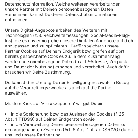
So sehen die Flipper-Spielautomaten aus
Anzeige
Über 150 Flipper aus sechs Jahrzehnten -
Spielen für den guten Zweck
Anzeige
Wie die Veranstalter bekannt gegeben haben, werden
über 150 Flipper aus sechs Jahrzehnten
für das
freie Spielen zur Verfügung stehen. Die Geräte kosten
teilweise bis zu
15.000 Euro
. Nur ein einziger Flipper
wird "auf Münzbetrieb eingestellt sein". Der Rest ist
kostenlos zu spielen. Außerdem geht laut Angaben der
gesammelte Erlös zu "100 Prozent an die Gronauer
Hospizbewegung"