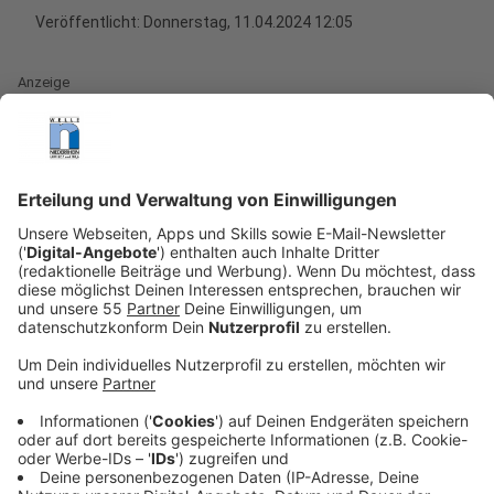
Veröffentlicht:
Donnerstag, 11.04.2024 12:05
Anzeige
Flippern, was das Zeug hält. So manch einer kommt bei
dem Gedanken an dieses Automatenspiel, welches
auch sehr gut auf alten Windows-PC-Versionen
gespielt werden konnte, ins Schwärmen. Und der ein
oder andere lebt dieses Spiel - das eigentlich gar nicht
Flipper, sondern Pinball heißt - immer noch.
Beispielsweise Heiko Hagedorn, der mit vier weiteren
Jungs die
German Pinball Asociation
gegründet hat.
Anzeige
Offene Deutsche Meisterschaft in Gronau