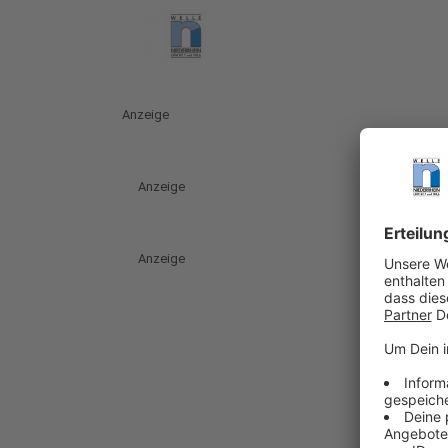
Anzeige
Anzeige
Anzeige