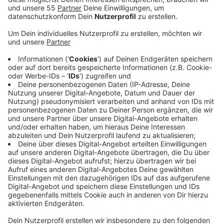
Anzeige
Der Kommunalbetrieb Krefeld saniert seit Montag
(19.05.) den Geh- und Radweg entlang der Kempener
Straße. Zwischen dem Kreisverkehr Den Ham und der
Venloer Straße bekommt der Weg eine neue
Asphaltdecke - dabei werden auch die Schäden durch
Baumwurzeln ausgeglichen.
Anzeige
Kreuzung gesperrt
Anzeige
Außerdem wird laut KBK die Kreuzung Steckendorfer