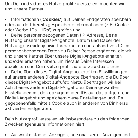
Anzeige
Wo genau, sei aber nicht bekannt, so die
Polizei. Sie hat sich jetzt an die Öffentlichkeit
gewendet und bittet um Mithilfe. Ein
Personenbeschreibung der Vermissten gibt
es
hier
.
Anzeige
Anzeige