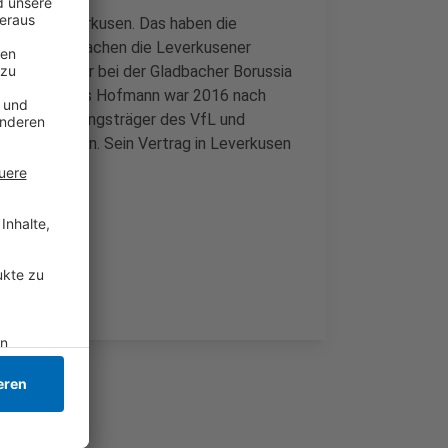
n Bayer Leverkusen. Das haben die
em "Kicker" machen die Leverkusener
ationalspieler bei der Gladbacher Borussia
ro liegen. Jonas Hofmann war 2016 nach
m der Leistungsträger des VfL und
 für die Fohlen. Sein Vertrag in Leverkusen