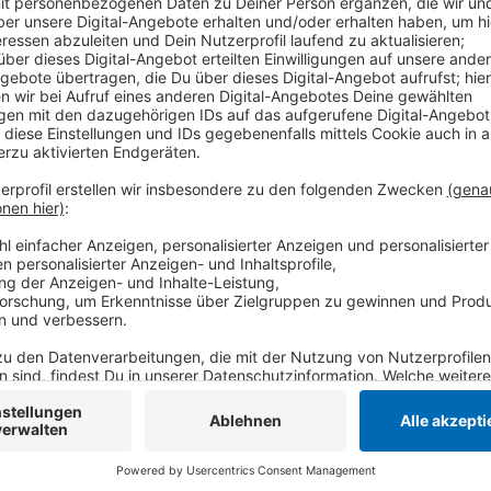
Der Offensivspieler wechselt zum Liga-Konkurrente
Rheinländer am Mittwoch (05.07.) bestätigt. Laut d
damit Gebrauch von einer Ausstiegsklausel, die der N
hat. Sie soll in einer Höhe von etwa 10 Millionen Eu
Mönchengladbach gewechselt. Hier wurde er zu eine
erzielte allein in der abgelaufenen Saison zwölf Tore
geht über insgesamt drei Jahre.
Anzeige