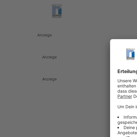
Anzeige
Anzeige
Anzeige