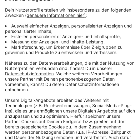
Jogi Löw ist der schönste Bundestrainer aller Zeiten
und aller Zeiten, die da noch kommen werden und noch
dreimal hin und zurück. Quasi im Alleingang hat er aus
einem rüden Haufen die "Fashion's-Eleven" geformt.
Selbstverständlich immer dabei: Sein Handy, mit dem
er in lieb gewonnener Manier per Sprachnachricht von
seinen Erlebnissen berichtet. Eben Jogis
Sprachnachricht, die Fußball-Comedy.
Anzeige
Anzeige