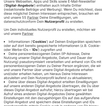
dem Gedanken ertappt: „Vielleicht läuft es besser,
wenn der Jogi zu Hause auf der Couch zuguckt.“
Genau deshalb hat er nach dem Sieg auf der Insel
noch eine Nachricht an die DFB-Elite geschickt.
Veröffentlicht:
Dienstag, 10.09.2019 08:15
Anzeige
Jogi Löw ist der schönste Bundestrainer aller Zeiten
und aller Zeiten, die da noch kommen werden und noch
dreimal hin und zurück. Quasi im Alleingang hat er aus
einem rüden Haufen die "Fashion's-Eleven" geformt.
Selbstverständlich immer dabei: Sein Handy, mit dem
er in lieb gewonnener Manier per Sprachnachricht von
seinen Erlebnissen berichtet.
Eben Jogis Sprachnachricht, die Fußball-Comedy.