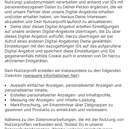
Umfragen. Seit 2017 ist die SPD in Nordrhein-
Westfalen nicht mehr an der Regierung beteiligt.
Anzeige
Erfahrener Parlamentarier und
Oppositionsführer
Anzeige
Jochen Ott sitzt seit 2010 im nordrhein-westfälischen
Landtag und ist seit Mai 2023 Vorsitzender der SPD-
Fraktion. Der 51-jährige Kölner gilt als angriffslustiger
und scharfzüngiger Kritiker der CDU-geführten
Landesregierung. Vor seiner politischen Laufbahn
arbeitete Ott als Lehrer an einer Gesamtschule in
Brühl und unterrichtete die Fächer Geschichte,
Sozialwissenschaften und Katholische Religion.