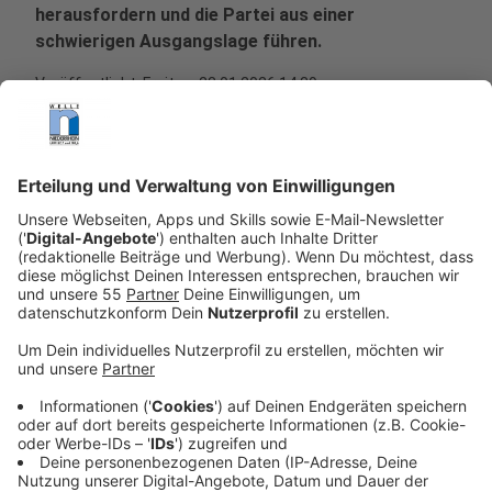
herausfordern und die Partei aus einer
schwierigen Ausgangslage führen.
Veröffentlicht:
Freitag, 23.01.2026 14:39
Anzeige
Frühe Festlegung auf den Herausforderer
Anzeige
Die NRW-SPD bringt sich ungewöhnlich früh für die
Landtagswahl 2027 in Stellung. Jochen Ott soll die
Sozialdemokraten als Spitzenkandidat in den
Wahlkampf führen und gegen Ministerpräsident
Hendrik Wüst antreten. Damit reagiert die Partei auf
historische Tiefstände bei Wahlergebnissen und