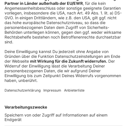
Formale Nominierung und Blick auf die CDU
Anzeige
Offiziell gekürt werden soll Jochen Ott bei einem
Aufstellungsparteitag der NRW-SPD am 13. Juni. Der
Zeitplan der CDU in NRW sieht eine offizielle
Nominierung erst viel später vor: Die Christdemokraten
wollen ihren Spitzenkandidaten für die Landtagswahl
erst im kommenden Jahr nominieren. Dass
Ministerpräsident Hendrik Wüst erneut als CDU-
Spitzenkandidat antritt, gilt aber als sicher. Die
Landtagswahl in Nordrhein-Westfalen ist für das
Frühjahr 2027 geplant.
Autoren: Kimberly Klages / José Narciandi