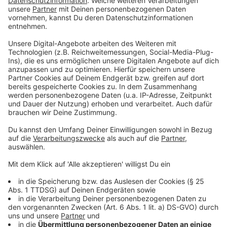
Anzeige
Thematische Schwerpunkte und persönliche
Einblicke
Anzeige
Inhaltlich setzt Ott vor allem auf soziale Gerechtigkeit
und Bildung. Berufstätige Familien sollen nach seinen
Vorstellungen wieder stärker in den Mittelpunkt der
Landespolitik rücken. Abseits der Politik spielt für den
Familienvater das private Umfeld eine große Rolle: Der
51-Jährige lebt mit seiner Frau, seinen drei Töchtern
und einem Hund zusammen und verbringt nach eigenen
Angaben gerne Zeit mit seiner Familie.
Anzeige