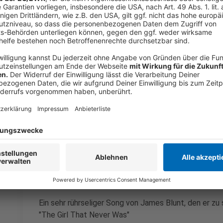
Anzeige
Wir benötigen Ihre Z
den YouTube Video
laden!
Wir verwenden einen S
Drittanbieters, um V
einzubetten. Dieser Servi
Ihren Aktivitäten sammeln.
die Details durch und s
Nutzung des Service zu, 
anzusehen
Mehr Informati
Ein sehr rührseliger Song von James Blunt, den er zu
Akzeptieren
"The Girl That Never Was"