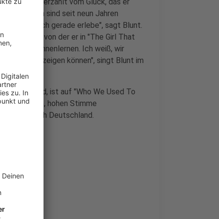
"Beside You" erzählt vom Glück, das er
t. Die beiden sind seit neun Jahren
m das, was ich gerade erlebe", sagt Blunt.
seiner Frau, von der er in "The Girl That
h niemals kennenlernen. Ich weiß, wir
 meine Liebe zeigen können", singt Blunt im
 Jahre alt wird, ist auf "Who We Used To
iner markanten, hohen Stimme
Konzerte nach Deutschland.
Was"