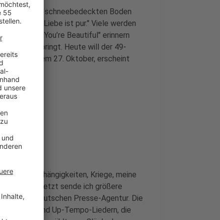
rfrei auf einem schneebedeckten Boden
llant, meine Liebe ist pur." Viele werden
sch-Songs "You’re Beautiful" erinnern
ig in Fahrt bringt. Heute will der 49-
Am Freitag, dem 27. Oktober, erscheint
d To Be"
nd Tiefen, Abhängigkeiten, Kriege, meine
esungen. Aber jetzt sende ich größere
espräch der Deutschen Presse-Agentur. Die
us Balladen und Up-Tempo-Liedern, die