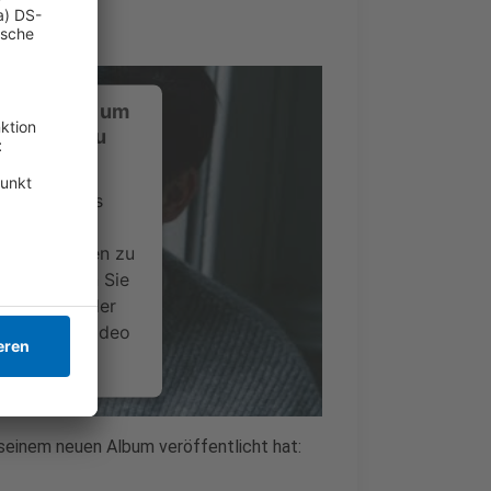
ustimmung, um
-Service zu
ervice eines
ideoinhalte
ce kann Daten zu
 Bitte lesen Sie
timmen Sie der
um dieses Video
.
onen
 seinem neuen Album veröffentlicht hat: