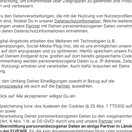
durchgängig ins Ohr gehen. Der fröhliche Dancesong 
nach einer langen Suche in Ehefrau Sofia gefunden ha
verheiratet. "Alle Songs auf dem Album drehen sich u
Dazu zählen auch die Erinnerungen an eine Fehlgeburt 
Never Was" rührend erzählt. "Ich weiß, wir werden dic
werden dich niemals im Arm halten. Ich werde dir nie
besagten Song.
Der britische Geschichtenerzähler, der im Februar 50
Be" mal tiefgründig, mal kitschig und bleibt dank se
wiedererkennbar. Im März kommt Blunt für mehrere 
Anzeige
Anzeige
James Blunts Single: "The Girl That Never 