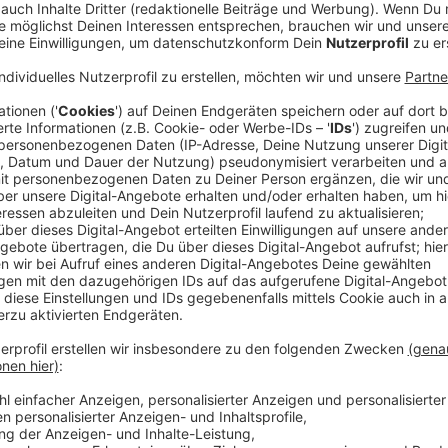
(dpa) - Ein Mann mit langen Haaren sitzt oberkörpe
und singt mit weinerlicher Stimme: "Mein Leben ist bri
sich noch an diese Szene aus dem Musikvideo des Kit
können, der 2005 die Karriere von James Blunt so richt
Jährige mehr sein als der britische Schmusesänger. 
sein Album "Who We Used To Be".
Anzeige
Darum gehts in Blunts Album "Who We Use
Anzeige
"Ich schreibe über das Leben und die Liebe, Höhen u
Kinder, meine Frau. Ja, ich habe "You’re Beautiful" g
Botschaften, auch über die Liebe", sagt Blunt im G
zehn Songs auf "Who We Used To Be" sind ein Mix a