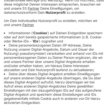
um das verfügbare Einkommen - also das Geld, das
nach Abzug von Steuern und Sozialabgaben übrig
bleibt. Es gilt als Indikator für die lokale Kaufkraft.
Veröffentlicht:
Freitag, 22.10.2021 12:35
Anzeige
Die aktuellsten Zahlen stammen allerdings nur aus
dem Jahr 2019. Damals lag das verfügbare Einkommen
der Krefelder bei 22.300 Euro pro Kopf. Das sind über