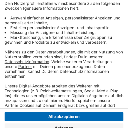
500 Euro mehr als noch im Jahr davor. Im Kreis Viersen
stieg das Einkommen im gleichen Zeitraum um fast
800 auf 24.000 Euro. Das meiste Geld zum Ausgeben
und Sparen haben nach wie vor die Kempener - das
wenigste die Viersener. Unklar ist, wie sich die Zahlen
durch die Corona-Pandemie entwickelt haben. Dazu
liegen noch keine Daten vor.
Anzeige
Anzeige
Anzeige