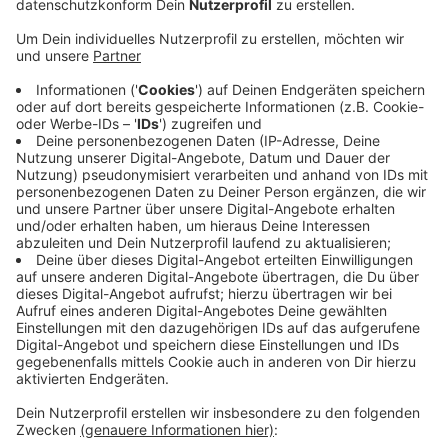
Mittwoch, 24.11., rund 50 Covid-Patienten
behandelt.
Veröffentlicht:
Mittwoch, 24.11.2021 17:26
Anzeige
Es gibt auch wieder viele Neuinfektionen in Schulen
und Kitas. Aber auch in einen Altenheim in Grefrath.
Hier haben sich vier Personen mit dem Virus
angesteckt. Die Stadt Krefeld hat heute neue
Termine für das Impfzentrum im Seidenweberhaus
freigeschaltet. Wer sich gegen Corona impfen lassen
will, kann auf der Homepage der Stadt einen Termin
bis Ende Dezember buchen.
Anzeige