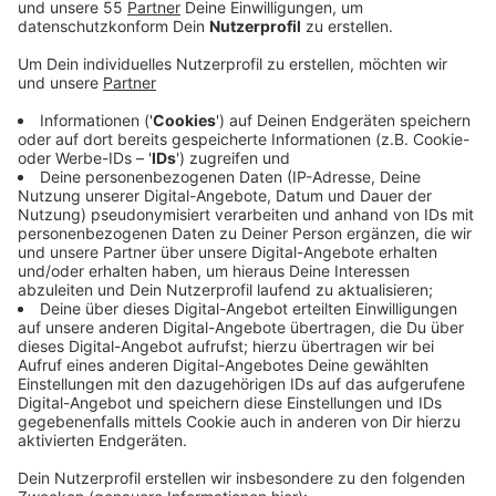
Anzeige
Laut der Westdeutschen Zeitung haben die Firmen
nicht selbst Insolvenz angemeldet; stattdessen
sollen zwei Gläubiger das Verfahren beantragt haben.
Bestätigt ist, dass das Hamburger Amtsgericht gegen
drei Gesellschaften von dasbob ein
Insolvenzverfahren vorläufig eröffnet hat. Gegenüber
der WZ hat der Gründer von dasbob angegeben, dass
er sich keine Sorgen mache. Die letzte
Finanzierungsrunde sei abgeschlossen - daher werde
das Unternehmen die Gläubiger sofort bedienen. Das
würde allerdings nur mit Zustimmung des
Insolvenzverwalters gehen. Der KFC Uerdingen hatte
bereits vor einigen Monaten den Sponsoringvertrag
mit dasbob wegen ausgebliebener Zahlungen