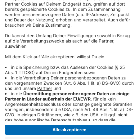
Als größte inhabergeführte Parfümeriekette
Deutschlands will Pieper die Eigenverwaltung nutzen,
um Strukturen zu modernisieren und sich strategisch
neu auszurichten. Die Firmenleitung bleibt an Bord. Der
Schritt zum Amtsgericht zeigt, dass sich die
wirtschaftliche Lage zuletzt schlechter entwickelt
hat als erwartet.
Anzeige
Anzeige
Anzeige