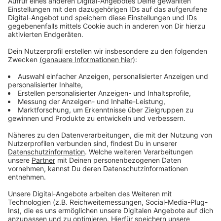
Traditionsunternehmen
Anzeige
Pieper spricht von deutlichen Belastungen durch die
Coronapandemie und von stark gestiegenen
Energiekosten. Die Gehälter der Beschäftigten
übernimmt für drei Monate die Bundesagentur für
Arbeit. Pieper betreibt rund 140 Filialen, vor allem in
NRW. Der Standortverbund in der Region soll bestehen
bleiben – alle Geschäfte bleiben geöffnet.
Anzeige
Neustart in Eigenverwaltung geplant
Anzeige