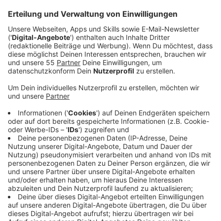
Anzeige
Die Parfümeriekette Pieper ist in finanzielle Schieflage
geraten und hat ein Insolvenzverfahren in
Eigenverwaltung gestartet. Trotz des Verfahrens
bleiben die Filialen in zum Beispiel Krefeld, Kempen
und Viersen weiter geöffnet. Ziel ist es, das
Unternehmen zu sanieren und fit für die Zukunft zu
machen. Die Leitung betont, dass der
Geschäftsbetrieb – stationär und online – vollständig
weiterläuft.
Anzeige
Pandemie und Kosten belasten das