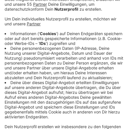
Schulungsflüge, die über die Hälfte des
Flugbetriebs ausmachen.
Veröffentlicht:
Mittwoch, 18.05.2022 04:38
Anzeige
Es gebe zwar empfohlene Flugrouten, aber einige
Piloten wichen um bis zu einen Kilometer davon ab,
sagte uns ein Sprecher. Die Flugzeuge drehten dann
mehrfach hintereinander Platzrunden über den
bewohnten Gebieten. Der Flughafen selbst konnte
bisher nicht erklären, warum sich die Flugschulen nicht
an die Empfehlungen halten. Er sicherte aber zu, sie
auf die Ideallinien hinzuweisen. Die Fluglärmgegner
wollen sich bei der Bezirksregierung für
Lärmmessstellen stark machen - und sie fordern, die