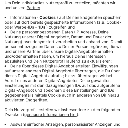
Anzeige
Auch landesweit wurde in den ersten sechs Monaten
weniger produziert. Im Kreis Viersen lag der Warenwert
bei rund 1,4 Milliarden Euro. Damit blieben die Zahlen
relativ konstant. Bei uns gibt es insgesamt gut 300
Betriebe des Verarbeitenden Gewerbes.
Anzeige
Anzeige