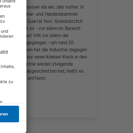
art ins Jahr besser als ein Jahr vorher. In
llt die Industrie- und Handelskammer
e fürs erste Quartal fest. Grundsätzlich
zurück, heißt es - vor allem im Bereich
efeld sind laut IHK vor allem die
e stark zurückgegangen - um rund 20
Im Kreis Viersen hat die Industrie dagegen
 hier gab es nur einen kleinen Knick in den
chemische Industrie wieder steigende
hr schlecht abgeschnitten hat, heißt es.
krisenniveau entfernt.