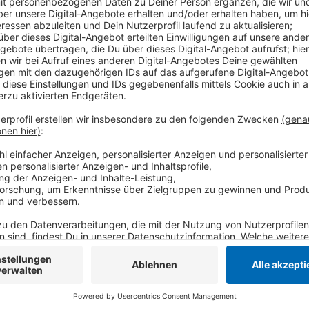
Für viele Industriebetriebe im Kreis Viersen lief der St
Krefeld sind die Umsätze dagegen gesunken. Das ste
Mittlerer Niederrhein in einer aktuellen Umsatz-Anays
gehen die Umsätze in vielen Branchen am Niederrhein 
Maschinenbau oder auch in der Metallerzeugung. In Kr
Geschäfte innerhalb Deutschlands für viele Betrieb
Prozent. Die Exporte sind dagegen stabil geblieben. 
insgesamt ein leichtes Plus von 0,9 Prozent erreicht -
Exporten. Positiv ist für den Niederrhein, dass die 
Umsätze verzeichnet, nachdem sie im letzten Jahr se
Trotzdem ist die Branche laut IHK noch weit vom Vor
Anzeige