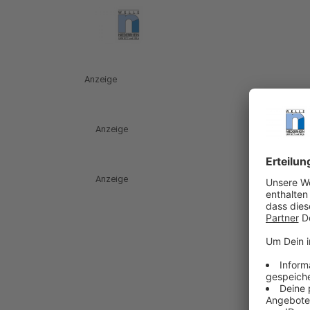
Anzeige
Anzeige
Anzeige