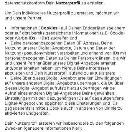
Anzeige
Eine Gedenktafel erinnert jetzt schon an die jüdische
Vergangenheit des Hauses, heißt es von der Stadt.
Zukünftig könnte aus dem Haus ein Erinnerungsort
werden - der auch einen pädagogischen Zweck haben
kann: Zum Beispiel für Schulklassen, Vortrags- oder
Diskussionsveranstaltungen und Workshops. Die Stadt
will die Gedenkstätte aber nicht an die NS-
Dokumentationsstelle anbinden. Das Projekt könnte
von der Stadt Mönchengladbach unterstützt werden -
die jüdische Gemeinde aus Mönchengladbach will die
Trägerschaft übernehmen. Über das Thema spricht am
Dienstagabend (02.07.) der Viersener Rat.
Anzeige