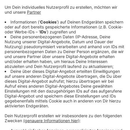
Anzeige
Die meisten Menschen bei uns haben sich dabei für
Autos mit Benzinmotoren entschieden - die machen
rund zwei Drittel aus. Im Kreis Viersen sind Diesel
dabei noch ein bisschen beliebter als in Krefeld: Den
fahren rund 30 Prozent aller Autobesitzer. E-Autos
spielen im Vergleich noch keine größere Rolle am
Niederrhein: In Krefeld sind fast 3.000 zugelassen - im
Kreis Viersen etwas mehr als 5.000.
Anzeige