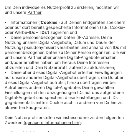
Anzeige
Das Haus der Geschichte NRW entsteht im
Behrensbau in Düsseldorf - und soll Geschichten
erzählen. Zum Beispiel, was unser Bundesland
eigentlich ausmacht. Die Gespräche dazu sollen jetzt
in Kempen entstehen. Dabei helfen sollen erstmal rund
50 Ausstellungsobjekte aus der Geschichte NRWs.
Das mobile Museum ist immer zwischen 10 und 18 Uhr
geöffnet. Mehr Infos dazu findet Ihr
hier
.
Anzeige