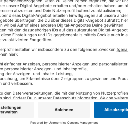
Anzeige
Der Impfstopp sei eine reine Vorsichtsmaßnahme, sa
Meldungen über Blutgerinsel, die nach der Impfung a
der Kreis Viersen wollen sich jetzt mit allen in Verbi
AstraZeneca-Impfung haben. Ob und wann es neue Ter
Zweitimpfung gibt, hänge von der Europäischen Arzn
Bundesgesundheitsministerium ab. Die EMA will den 
Donnerstag neu bewerten. Die Impfungen mit den Co
gehen planmäßig weiter.
Anzeige