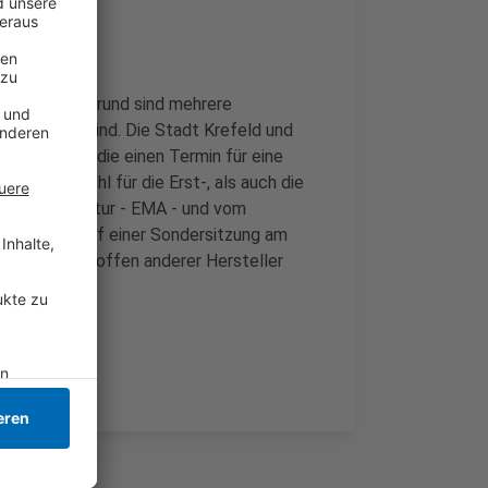
gte Spahn. Grund sind mehrere
ufgetreten sind. Die Stadt Krefeld und
ndung setzen, die einen Termin für eine
mine sowohl für die Erst-, als auch die
eimittelagentur - EMA - und vom
Impfstoff auf einer Sondersitzung am
rona-Impfstoffen anderer Hersteller