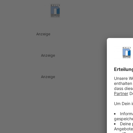
Anzeige
Anzeige
Anzeige