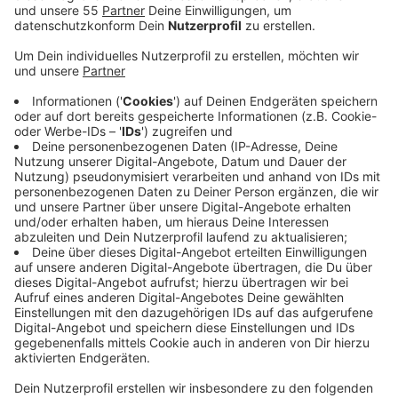
Vakzin von Moderna verimpft werden, heißt es
vom Kreis.
Veröffentlicht:
Donnerstag, 06.01.2022 15:37
Anzeige
Das Impfangebot bei den mobilen Impfaktionen richte
sich dementsprechend nur noch an über 30-Jährige,
sagt der Kreis. Nächste Woche wird in Grefrath, Willich,
St. Hubert und Nettetal geimpft. Termine können ab
sofort über das Internet gebucht werden. Im
Impfzentrum Dülken stehen nach wie vor sowohl
Biontech als auch Moderna zur Verfügung. Hier können
sich alle ab 12 Jahren impfen lassen. Kinder und
Jugendliche unter 16 müssen in Begleitung ihrer Eltern
kommen. Auch hier gibt es die Impftermine übers
Netz. Weitere Infos zu den Impfangeboten gibt es