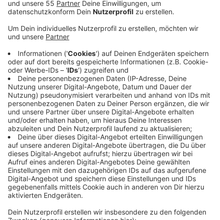
wohl noch weiter sinken.
Veröffentlicht:
Donnerstag, 02.12.2021 07:00
Anzeige
Es wird nicht besser, im Gegenteil. Sozialwohnungen
werden künftig rar, da immer mehr vermietet, aber nur
wenige neu errichtet werden. Durch den Zuzug von
Menschen aus EU-Ländern und Geflüchteten sei die
Nachfrage nach günstigem Wohnraum außerdem
deutlich gestiegen heißt es. Die Leerstandsquote bei
bewohnbaren Immobilien sei in Krefeld deshalb
deutlich zurückgegangen. Die Stadt sagt, es fehle
momentan besonders an Vier-Raum-Wohnungen, aber
auch das Angebot an Singlewohnungen reiche nicht
aus. Noch geringer ist das Angebot bei barrierefreien
Wohnungen - im Übrigen nicht nur für Senioren, heißt