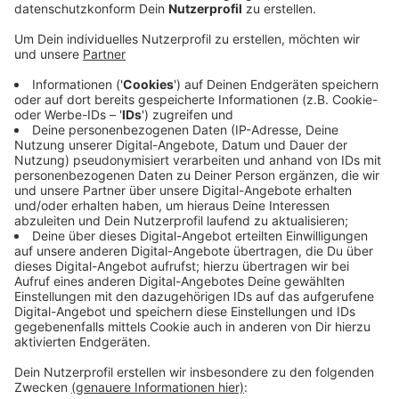
Anzeige
Das hat die RheinRuhrBahn jetzt mitgeteilt. Grund sind
demnach immer noch kaputte Fahrzeuge und ein hoher
Krankenstand. In den Werkstätten würden die
Mitarbeiter schon fleißig die Fahrzeuge reparieren -
viele seien aber auch krank. Deshalb gebe es derzeit
nicht genügend Fahrzeuge, um den üblichen Fahrplan
einzuhalten, so die RheinRuhrBahn. Nach eigenen
Angaben ist sie aber im Gespräch mit anderen
Unternehmen, um sich möglicherweise Fahrzeuge
auszuleihen. Sie hat außerdem einen Bus zwischen
Krefeld Hauptbahnhof und Kempen eingesetzt, um
mehr Menschen transportieren zu können.
Anzeige