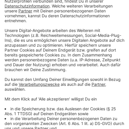
Aufstellung:
Hausbroicher Straße
Karnevalszug in Kaldenkirchen
Start:
noch nicht bekannt gegeben
Karnevalszug in Alt-Viersen
Start
: 14.11 Uhr
Anzeige
Rosenmontag - 03. März 2025
Anzeige