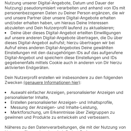
Tulpensonntag 02. März 2025
Anzeige
Karnevalszug in St. Tönis
Start:
14.11 Uhr
Aufstellung:
Parkplatz an der Gelderner Straße in St.
Tönis
Karnevalszug in Niederkrüchten
Start:
16.11 Uhr
Karnevalszug in Anrath
Start:
13.11 Uhr