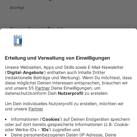
Anzeige
Karnevalszug in Bracht
Start
: 14. 11 Uhr
Motto:
Tradition hat Vorfahrt
Karnevalszug in Oedt
Start:
12.11 Uhr
Ende:
ca. 15.11 Uhr
Anzeige