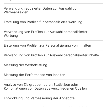
Start:
14.11 Uhr
Motto:
All 60 Joar vör Dölke doar!
Zugweg:
Lange Straße, Theodor-Frings-Allee, Venloer
Straße, Lange Straße, Tilburger Straße,
Friedrichstraße, Martin-Luther-Straße, Viersener
Straße, Marktstraße,Cap Horn, Alter Markt,
Schulstraße, Wilhelm-Cornelißen-Platz (Auflösung)
Kinderzug in Neersen
Start:
14.11 Uhr
Zugweg:
Minoritenplatz – links Hauptstraße – rechts
Virmondstraße – links Kastanienweg – rechts
Weidenweg – rechts Erlenweg – links Virmondstraße
– rechts Bengdbruchstraße – rechts Neustraße –
links Brockelsweg – links Friedrich-Ebert-Straße –