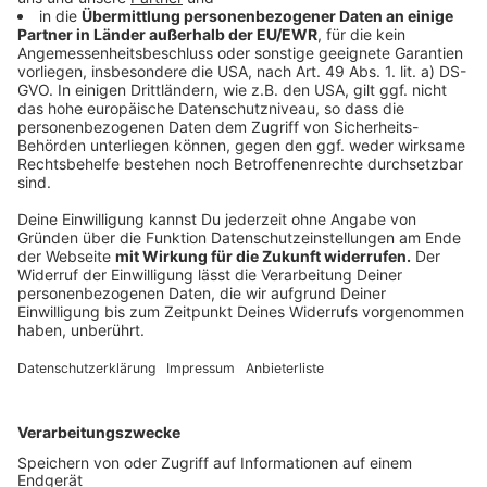
Karnevalszug der Overhetfelder Kinder-
Karnevalsgesellschaft
Start
: 11.11 Uhr
Karnevalszug in Süchteln
Start:
11.11 Uhr
Zugweg:
Westring, Ostring, Tönisvorster Straße,
Freudenbergstraße, Beckstraße, Düsseldorfer Straße,
Hochstraße, Blumenstraße, Friedrichstraße, von-
Hagen-Straße, Auflösung Richtung Ratsallee.
Karnevalszug in Dülken