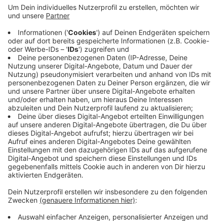
Anzeige
Dabei ist ein 19-Jähriger von der Straße abgekommen
und über den Bordstein in ein Gebüsch im
angrenzenden Park gefahren. Er und sein Beifahrer
wurden leicht verletzt. Die Polizei konnte vor Ort zwei
Autos identifizieren. Vom möglicherweise dritten
beteiligten Wagen fehlt jede Spur.
Anzeige
Anzeige